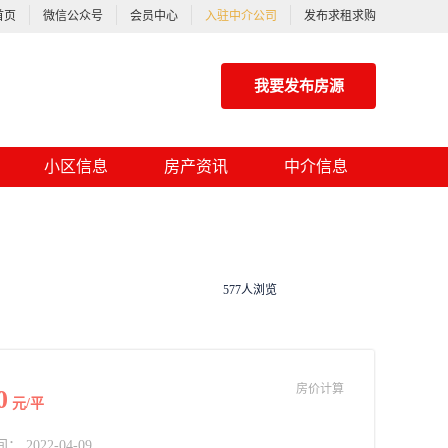
首页
微信公众号
会员中心
入驻中介公司
发布求租求购
我要发布房源
小区信息
房产资讯
中介信息
577人浏览
房价计算
0
元/平
2022-04-09