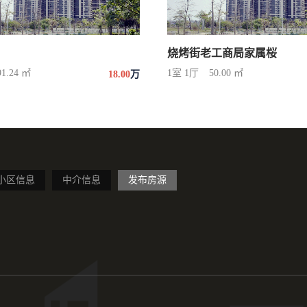
烧烤街老工商局家属桜
91.24 ㎡
1室 1厅
50.00 ㎡
18.00
万
小区信息
中介信息
发布房源