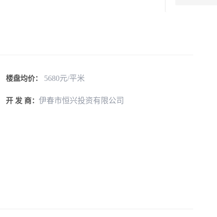
5680元/平米
楼盘均价：
伊春市恒兴投资有限公司
开 发 商：