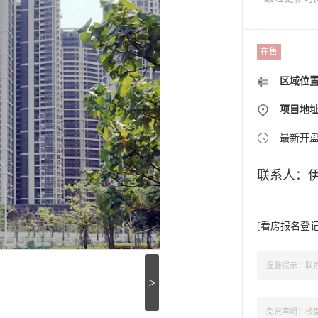
在售
区域位
项目地
最新开
联系人：
[
看房报名登
温馨提示：联系
>
免责声明：楼