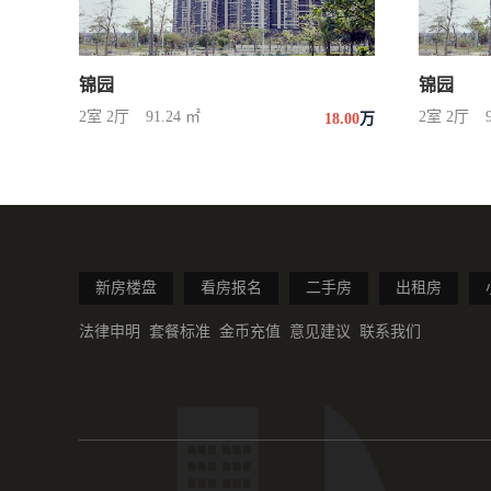
锦园
锦园
2室 2厅
91.24 ㎡
2室 2厅
18.00
万
新房楼盘
看房报名
二手房
出租房
法律申明
套餐标准
金币充值
意见建议
联系我们