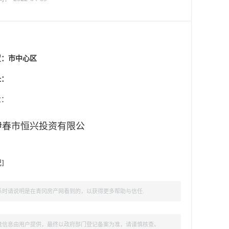
置：
市中心区
址：
盘：
伊春市恒兴投资有限公
记
]
时请说明是在青冈房产网看到的，以获得更多帮助与信任.
盘信息由用户提供，最终以政府部门登记备案为准，请谨慎核查。