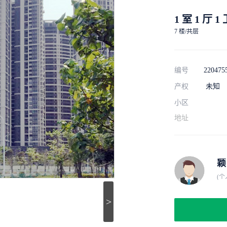
1 室 1 厅 1
7 楼/共层
编号
220475
产权
未知
小区
地址
颖
(个
>