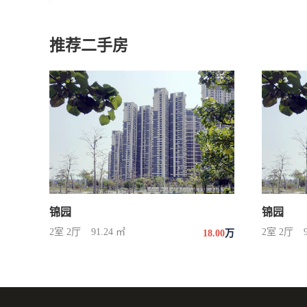
推荐二手房
锦园
锦园
2室 2厅
91.24 ㎡
2室 2厅
18.00
万