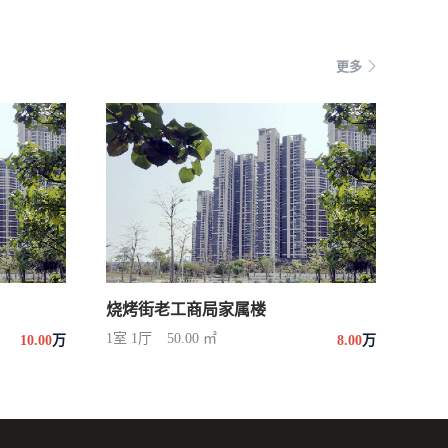
更多
烧烤街老工商局家属楼
1室 1厅
50.00 ㎡
10.00
万
8.00
万