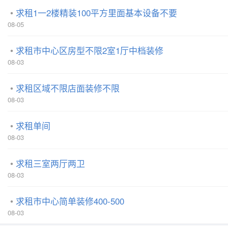
求租1一2楼精装100平方里面基本设备不要
08-05
求租市中心区房型不限2室1厅中档装修
08-03
求租区域不限店面装修不限
08-03
求租单间
08-03
求租三室两厅两卫
08-03
求租市中心简单装修400-500
08-03